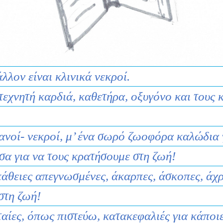
λλον είναι κλινικά νεκροί.
χνητή καρδιά, καθετήρα, οξυγόνο και τους κ
νοί- νεκροί, μ’ ένα σωρό ζωοφόρα καλώδια γ
σα για να τους κρατήσουμε στη ζωή!
θειες απεγνωσμένες, άκαρπες, άσκοπες, άχρη
στη ζωή!
αίες, όπως πιστεύω, κατακεφαλιές για κάποι